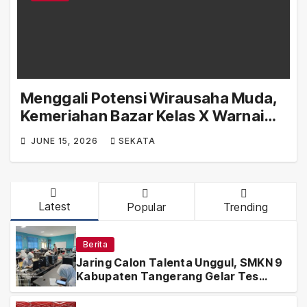
Menggali Potensi Wirausaha Muda,
Kemeriahan Bazar Kelas X Warnai
Hari Ketiga SportNine Fest 2026
JUNE 15, 2026
SEKATA
Latest
Popular
Trending
Berita
Jaring Calon Talenta Unggul, SMKN 9
Kabupaten Tangerang Gelar Tes
Khusus SPMB 2026