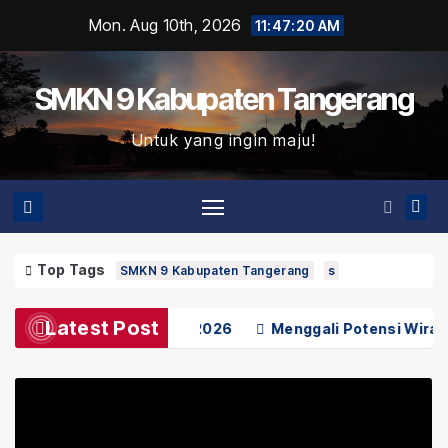
Skip
Mon. Aug 10th, 2026
11:47:21 AM
to
content
SMKN 9 Kabupaten Tangerang
Untuk yang ingin maju!
Top Tags
SMKN 9 Kabupaten Tangerang
s
Latest Post
Khusus SPMB 2026
Menggali Potensi Wirausaha Muda, Ke