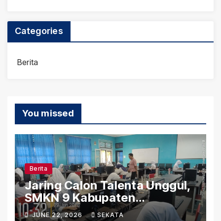
Categories
Berita
You missed
Berita
Jaring Calon Talenta Unggul,
SMKN 9 Kabupaten
Tangerang Gelar Tes Khusus
JUNE 22, 2026
SEKATA