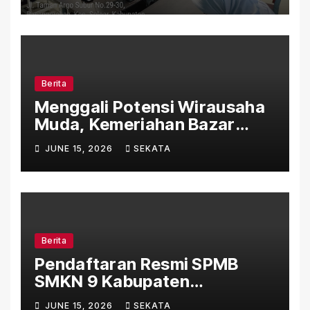
SPMB 2026
Berita
Menggali Potensi Wirausaha
Muda, Kemeriahan Bazar
Kelas X Warnai Hari Ketiga
JUNE 15, 2026
SEKATA
SportNine Fest 2026
Berita
Pendaftaran Resmi SPMB
SMKN 9 Kabupaten
Tangerang TA 2026/2027
JUNE 15, 2026
SEKATA