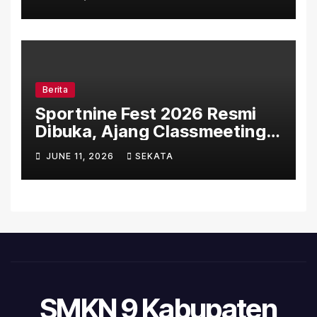
Resmi Dibuka, Simak Alur dan
Aturannya
Berita
Sportnine Fest 2026 Resmi
Dibuka, Ajang Classmeeting
Penuh Semangat dan
JUNE 11, 2026
SEKATA
Kebersamaan di SMKN 9
Kabupaten Tangerang
SMKN 9 Kabupaten