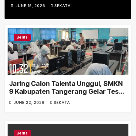
2026/2027 Resmi Dibuka, Simak
JUNE 15, 2026
SEKATA
Alur dan Aturannya
Berita
Jaring Calon Talenta Unggul, SMKN
9 Kabupaten Tangerang Gelar Tes
Khusus SPMB 2026
JUNE 22, 2026
SEKATA
Berita