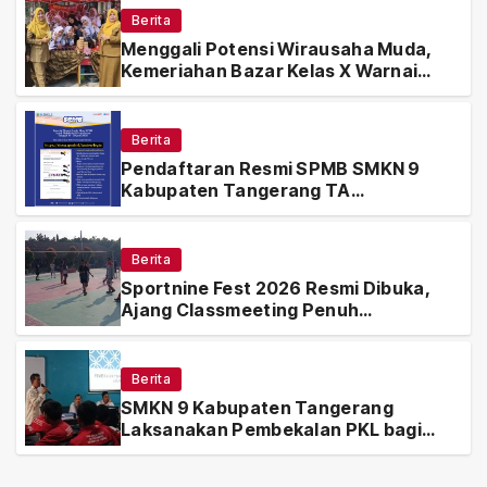
Berita
Menggali Potensi Wirausaha Muda,
Kemeriahan Bazar Kelas X Warnai
Hari Ketiga SportNine Fest 2026
Berita
Pendaftaran Resmi SPMB SMKN 9
Kabupaten Tangerang TA
2026/2027 Resmi Dibuka, Simak Alur
dan Aturannya
Berita
Sportnine Fest 2026 Resmi Dibuka,
Ajang Classmeeting Penuh
Semangat dan Kebersamaan di SMKN
9 Kabupaten Tangerang
Berita
SMKN 9 Kabupaten Tangerang
Laksanakan Pembekalan PKL bagi
Siswa Sebelum Terjun ke Dunia
Industri